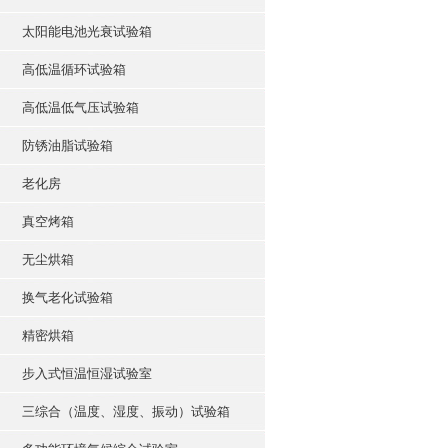
太阳能电池光衰试验箱
高低温循环试验箱
高低温低气压试验箱
防锈油脂试验箱
老化房
真空烤箱
无尘烘箱
换气老化试验箱
精密烘箱
步入式恒温恒湿试验室
三综合（温度、湿度、振动）试验箱