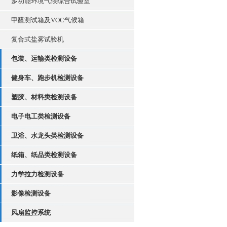
多功能环境气候综合试验室
甲醛测试箱及VOC气候箱
复合式盐雾试验机
包装、运输类检测设备
健身车、跑步机检测设备
塑胶、材料类检测设备
电子电工类检测设备
卫浴、水龙头类检测设备
纸箱、纸品类检测设备
力学拉力检测设备
影像检测设备
风扇监控系统