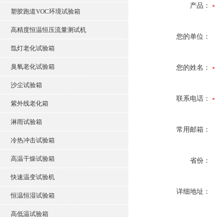
产品：
塑胶跑道VOC环境试验箱
高精度恒温恒压流量测试机
您的单位：
氙灯老化试验箱
臭氧老化试验箱
您的姓名：
沙尘试验箱
联系电话：
紫外线老化箱
淋雨试验箱
常用邮箱：
冷热冲击试验箱
高温干燥试验箱
省份：
快速温变试验机
详细地址：
恒温恒湿试验箱
高低温试验箱