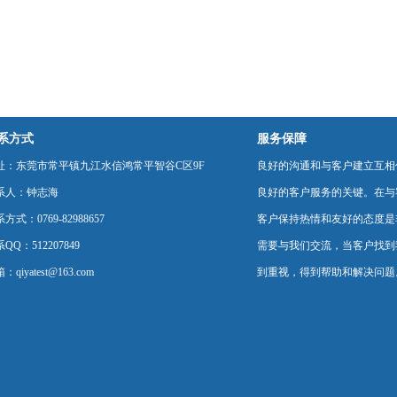
系方式
服务保障
址：东莞市常平镇九江水信鸿常平智谷C区9F
良好的沟通和与客户建立互相
系人：钟志海
良好的客户服务的关键。在与
方式：0769-82988657
客户保持热情和友好的态度是
QQ：512207849
需要与我们交流，当客户找到
：qiyatest@163.com
到重视，得到帮助和解决问题