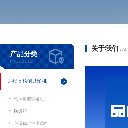
关于我们
/ A
产品分类
PRODUCTS
环境类检测试验机
气体提取试验机
防爆箱
色泽稳定性测试机