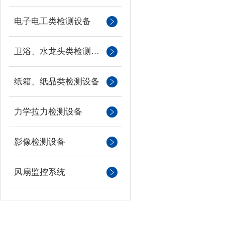
电子电工类检测设备
卫浴、水龙头类检测设备
纸箱、纸品类检测设备
力学拉力检测设备
影像检测设备
风扇监控系统