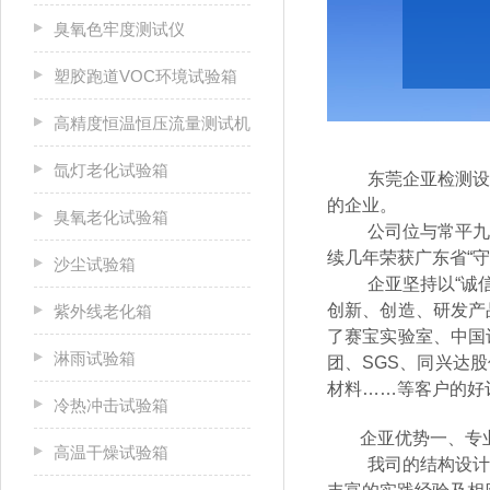
臭氧色牢度测试仪
塑胶跑道VOC环境试验箱
高精度恒温恒压流量测试机
氙灯老化试验箱
东
莞企亚检测设
的企业。
臭氧老化试验箱
公司位与常平九
续几年荣获广东省“
沙尘试验箱
企亚
坚持以
“诚
创新、创造、研发产
紫外线老化箱
了赛宝实验室、中国
淋雨试验箱
团、
SGS
、同兴达股
材料
……等客户的好
冷热冲击试验箱
企亚优势
一、专
高温干燥试验箱
我司的结构设