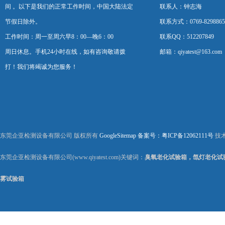
间 。以下是我们的正常工作时间，中国大陆法定
联系人：钟志海
节假日除外。
联系方式：0769-8298865
工作时间：周一至周六早8：00—晚6：00
联系QQ：512207849
周日休息。手机24小时在线，如有咨询敬请拨
邮箱：qiyatest@163.com
打！我们将竭诚为您服务！
东莞企亚检测设备有限公司 版权所有
GoogleSitemap
备案号：粤ICP备12062111号
技
东莞企亚检测设备有限公司(www.qiyatest.com)关键词：
臭氧老化试验箱，氙灯老化试
雾试验箱