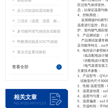
精密烘箱
区过热气体排室外。
态，以保证温度均
步入式恒温恒湿试验室
4、
控制系统；
采用两级PID调节
三综合（温度、湿度、振动）试验箱
温度进行监控，防止
护、室内烟气感应报
多功能环境气候综合试验室
5、产品测试架：
产品测试架通常根
甲醛测试箱及VOC气候箱
足功能等特点，z
6、电控设计参照标
复合式盐雾试验机
《低压配电设计规范》
《供配电设计规范》G
《电气装置安装工程
查看全部
主要技术参数：
1、产品型号：QYLH
试验室内尺寸3000
2、性能 温度范围：R
3、温度波动度：≤±0
相关文章
4、温度均匀度：≤2.
5、温度偏差：≤±2.
RELATED ARTICLES
6、升温时间：平均0.