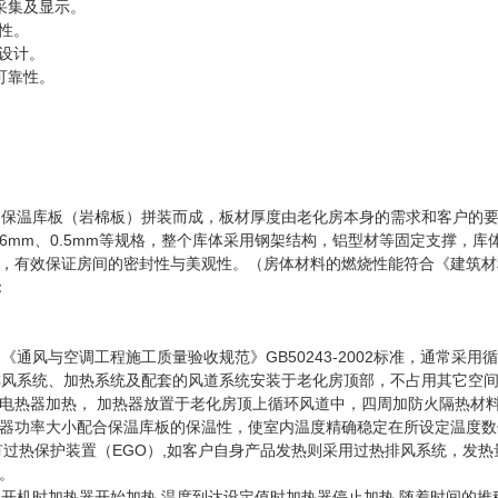
采集及显示。
用性。
的设计。
可靠性。
：
温库板（岩棉板）拼装而成，板材厚度由老化房本身的需求和客户的要求双
326mm、0.5mm等规格，整个库体采用钢架结构，铝型材等固定支撑
，有效保证房间的密封性与美观性。（房体材料的燃烧性能符合《建筑
：
；
统；
通风与空调工程施工质量验收规范》GB50243-2002标准，通常采
风系统、加热系统及配套的风道系统安装于老化房顶部，不占用其它空间
电热器加热， 加热器放置于老化房顶上循环风道中，四周加防火隔热材料
器功率大小配合保温库板的保温性，使室内温度精确稳定在所设定温度数
有过热保护装置（EGO）,如客户自身产品发热则采用过热排风系统，发
转速。
机时加热器开始加热 温度到达设定值时加热器停止加热 随着时间的推移