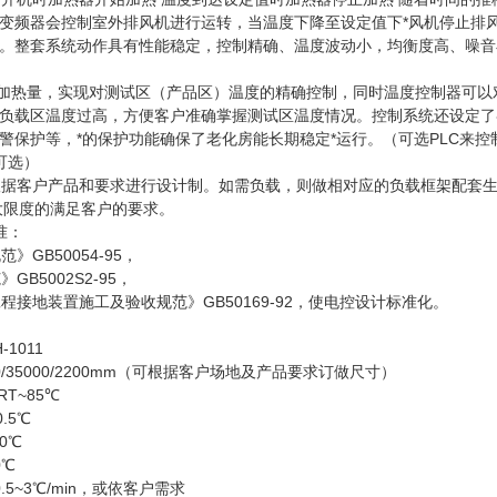
变频器会控制室外排风机进行运转，当温度下降至设定值下*风机停止排
衡。整套系统动作具有性能稳定，控制精确、温度波动小，均衡度高
加热量，实现对测试区（产品区）温度的精确控制，同时温度控制器可以
负载区温度过高，方便客户准确掌握测试区温度情况。控制系统还设定了
警保护等，*的保护功能确保了老化房能长期稳定*运行。（可选PLC
（可选）
据客户产品和要求进行设计制。如需负载，则做相对应的负载框架配套生
ui大限度的满足客户的要求。
准：
GB50054-95，
B5002S2-95，
接地装置施工及验收规范》GB50169-92，使电控设计标准化。
-1011
/35000/2200mm（可根据客户场地及产品要求订做尺寸）
T~85℃
.5℃
0℃
0℃
5~3℃/min，或依客户需求