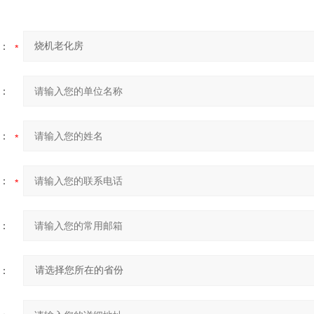
：
：
：
：
：
：