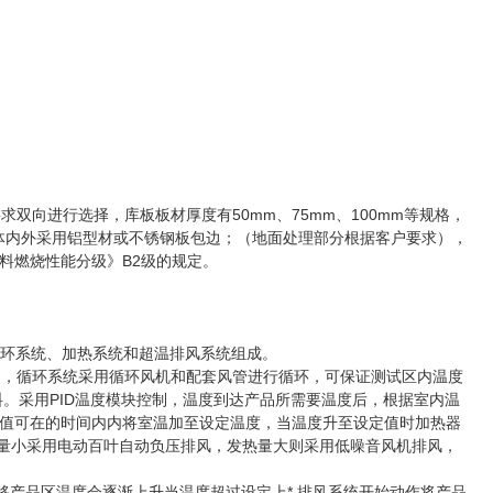
向进行选择，库板板材厚度有50mm、75mm、100mm等规格，
，库体内外采用铝型材或不锈钢板包边；（地面处理部分根据客户要求），
材料燃烧性能分级》B2级的规定。
用循环系统、加热系统和超温排风系统组成。
，循环系统采用循环风机和配套风管进行循环，可保证测试区内温度
。采用PID温度模块控制，温度到达产品所需要温度后，根据室内温
值可在的时间内内将室温加至设定温度，当温度升至设定值时加热器
热量小采用电动百叶自动负压排风，发热量大则采用低噪音风机排风，
产品区温度会逐渐上升当温度超过设定上* 排风系统开始动作将产品