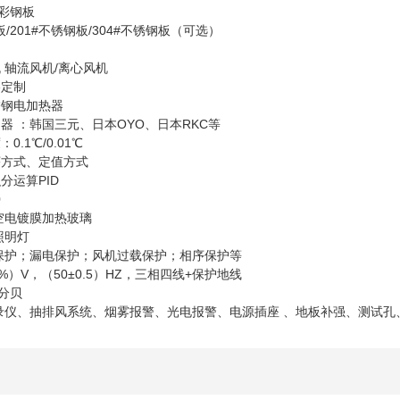
 彩钢板
/201#不锈钢板/304#不锈钢板（可选）
 轴流风机/离心风机
格定制
锈钢电加热器
器 ：韩国三元、日本OYO、日本RKC等
.1℃/0.01℃
序方式、定值方式
分运算PID
0
中空电镀膜加热玻璃
照明灯
温保护；漏电保护；风机过载保护；相序保护等
10%）V，（50±0.5）HZ，三相四线+保护地线
0分贝
记录仪、抽排风系统、烟雾报警、光电报警、电源插座 、地板补强、测试