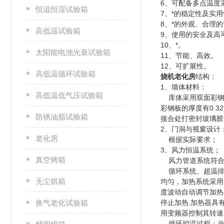
6、可配备多点温度
恒温恒湿试验箱
7、*的稳定性及实
8、*的外观、合理
高低温试验箱
9、使用的安全及高
10、*。
太阳能电池光衰试验箱
11、节能、高效。
12、可扩展性。
高低温循环试验箱
烧机老化房
结构
1、墙体材料：
高低温低气压试验箱
库体采用双面彩钢保
彩钢板的厚度有0.
防锈油脂试验箱
接合处打密封玻璃胶
2、门洞与视窗设计
老化房
根据实际要求
3、风力恒温系
真空烤箱
风力管道系统符合《
循环系统、超温排
无尘烘箱
均匀，加热系统采用
度波动自动调节加热
换气老化试验箱
停止加热.加热器具
用变频器控制其
循环控温过程：当开