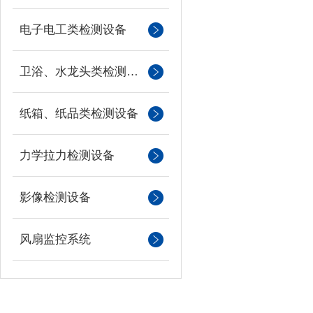
电子电工类检测设备
卫浴、水龙头类检测设备
纸箱、纸品类检测设备
力学拉力检测设备
影像检测设备
风扇监控系统