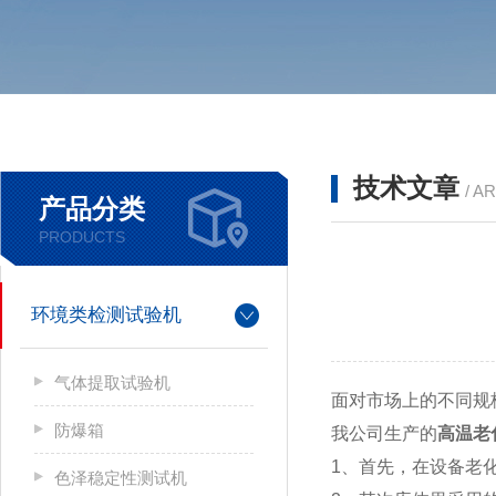
技术文章
/ A
产品分类
PRODUCTS
环境类检测试验机
气体提取试验机
面对市场上的不同规
防爆箱
我公司生产的
高温老
1、首先，在设备老
色泽稳定性测试机