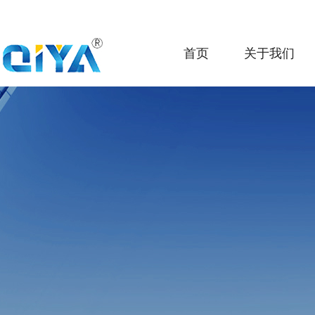
首页
关于我们