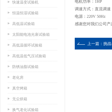
电机功率：
1HP
快速温变试验机
调速方式：直流调速
恒温恒湿试验箱
电源：
220V 50Hz
高低温试验箱
感谢您对我们公司产
太阳能电池光衰试验箱
上一篇：
挑战
高低温循环试验箱
高低温低气压试验箱
防锈油脂试验箱
老化房
真空烤箱
无尘烘箱
换气老化试验箱