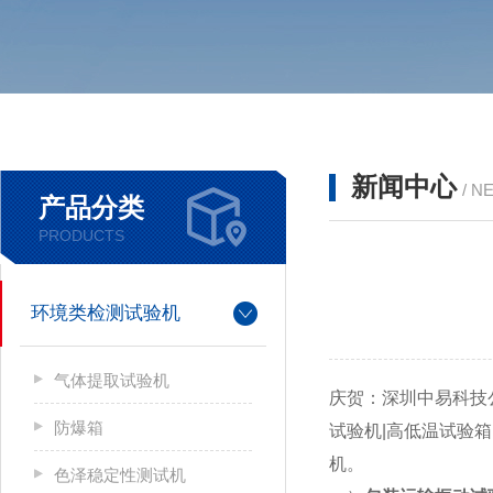
新闻中心
/ N
产品分类
PRODUCTS
环境类检测试验机
气体提取试验机
庆贺：深圳中易科技
防爆箱
试验机
|
高低温试验箱
机
。
色泽稳定性测试机