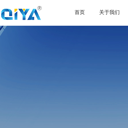
首页
关于我们