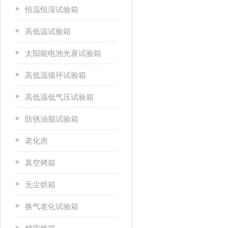
恒温恒湿试验箱
高低温试验箱
太阳能电池光衰试验箱
高低温循环试验箱
高低温低气压试验箱
防锈油脂试验箱
老化房
真空烤箱
无尘烘箱
换气老化试验箱