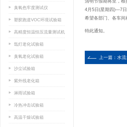
清明节假期将至，根
臭氧色牢度测试仪
4月5日(星期四)—
希望各部门、各车间
塑胶跑道VOC环境试验箱
特此通知。
高精度恒温恒压流量测试机
氙灯老化试验箱
臭氧老化试验箱
上一篇：
水流
沙尘试验箱
紫外线老化箱
淋雨试验箱
冷热冲击试验箱
高温干燥试验箱