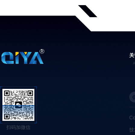
关
C
扫码加微信
技