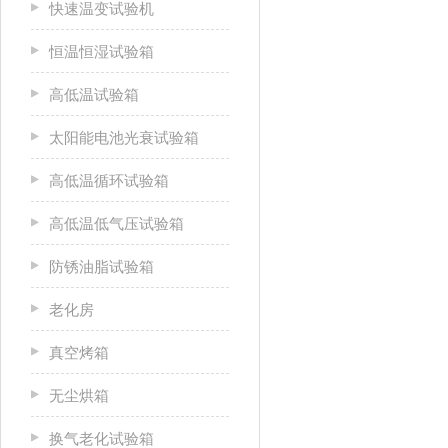
快速温变试验机
恒温恒湿试验箱
高低温试验箱
太阳能电池光衰试验箱
高低温循环试验箱
高低温低气压试验箱
防锈油脂试验箱
老化房
真空烤箱
无尘烘箱
换气老化试验箱