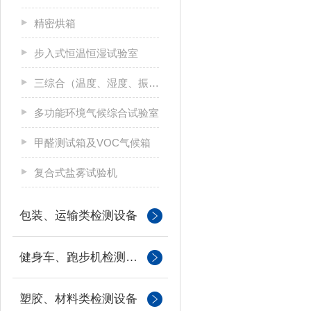
精密烘箱
步入式恒温恒湿试验室
三综合（温度、湿度、振动）试验箱
多功能环境气候综合试验室
甲醛测试箱及VOC气候箱
复合式盐雾试验机
包装、运输类检测设备
健身车、跑步机检测设备
塑胶、材料类检测设备