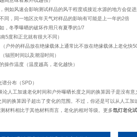
拔越高意味着紫外线越强）
境，例如风速会影响测试样品的风干程度或接近水源的地方会促
候不同，同一地区次年天气对样品的影响有可能是上一年的2倍
比如，冬季曝晒的破坏作用只有夏季的1/7
（偏南5度和正北就有很大不同）
否 （户外的样品放在绝缘载体上通常比不放在绝缘载体上老化快5
期（辐照时间以及潮湿时间）
箱的操作温度（温度越高，老化越快）
试
光谱分布（SPD）
谈论人工加速老化时间和户外曝晒长度之间的换算因子是没有意
者之间的换算因子超出了变化的范围。不过，你还是可以从人工加
被测材料相比于其他材料而言，老化的相对等级。更多
氙灯老化