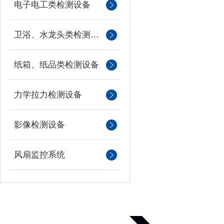
电子电工类检测设备
卫浴、水龙头类检测设备
纸箱、纸品类检测设备
力学拉力检测设备
影像检测设备
风扇监控系统