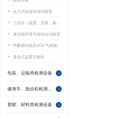
精密烘箱
步入式恒温恒湿试验室
三综合（温度、湿度、振动）试验箱
多功能环境气候综合试验室
甲醛测试箱及VOC气候箱
复合式盐雾试验机
包装、运输类检测设备
健身车、跑步机检测设备
塑胶、材料类检测设备