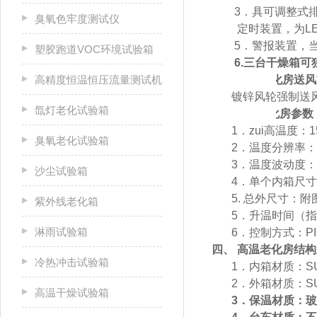
3．具可调整式
臭氧色牢度测试仪
4．定时装置，为L
5．警报装置，
塑胶跑道VOC环境试验箱
6.三台干燥箱
高精度恒温恒压流量测试机
二、
高温老化房
送风
镀锌风轮强制送
氙灯老化试验箱
三、
高温老化房
参数
1．zui高
温度：
1
臭氧老化试验箱
2．温度分辨率：0
3．温度波动度：±
沙尘试验箱
4．单个
内箱尺寸
5. 总外尺寸：附
紫外线老化箱
5．升温时间（
指
淋雨试验箱
6．控制方式：P
四、
高温老化房
结构
冷热冲击试验箱
1．内箱材质：SU
2．外箱材质：SU
高温干燥试验箱
3．保温材质：