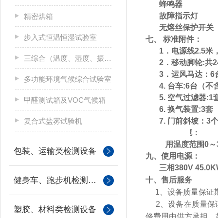
蜂鸣器
故障指示灯
精密烘箱
无熔丝保护开关
步入式恒温恒湿试验室
七、 标准附件：
1．电源线
2.5
三综合（温度、湿度、振动）试验箱
2．移动脚轮
:共
3．运风马达
：
6
多功能环境气候综合试验室
4. 台车:6台（
5. 空气过滤器:1
甲醛测试箱及VOC气候箱
6. 换气装置:3套
复合式盐雾试验机
7. 门前斜坡：3
八、周围环境：
可容许使用温度范围0
～
包装、运输类检测设备
九、使用电源：
三相
380V
45.0
健身车、跑步机检测设备
十、售后服务
1、设备质量保证
2、设备在质量保证
塑胶、材料类检测设备
修费用由供方承担。