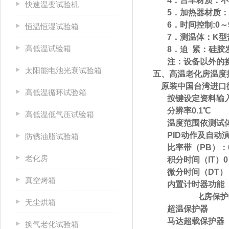
4．
台车
材质：不
快速温变试验机
5．加热器材质
6．时间控制
:0
～
恒温恒湿试验箱
7．测温体：
K型
高低温试验箱
8．迫
紧：硅胶
注：设备以外的
太阳能电池光衰试验箱
五、
高温老化房
温度
原装中国台湾进口
高低温循环试验箱
按键设定资料输
分辨率0.1℃
高低温低气压试验箱
温度范围依测试
PID动作及自动
防锈油脂试验箱
比率带（PB）
：
老化房
积分时间（IT
）
0
微分时间（DT
）
真空烤箱
内置计时器功能
六、
高温老化房
保护
无尘烘箱
超温保护器
马达超载保护器
换气老化试验箱