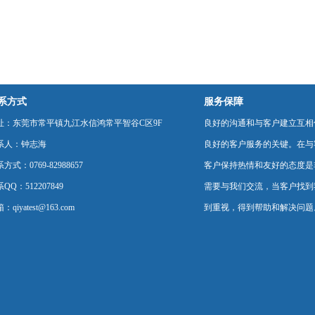
系方式
服务保障
址：东莞市常平镇九江水信鸿常平智谷C区9F
良好的沟通和与客户建立互相
系人：钟志海
良好的客户服务的关键。在与
方式：0769-82988657
客户保持热情和友好的态度是
QQ：512207849
需要与我们交流，当客户找到
：qiyatest@163.com
到重视，得到帮助和解决问题