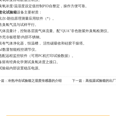
臭氧浓度
/
温湿度设定值控制
PID
自整定，操作方便可靠。
老化试验箱
设备主要材质：
比尔
-
朗伯原理测量应用软件
（
*
）
。
含臭氧气流与试样平行。
气体流量计，控制各层面气体流量。配
“QUA”
非色散紫外臭氧检测仪。
外壳冷板喷塑
/
内胆不锈钢。
装有气体净化器，恒温槽， 活性碳吸收和硅胶干燥塔。
I
数显智能程控调节仪。
选配远程监控软件
（
可用
PC
机打印试验数据
）
。
备留有经典化学测试臭氧浓度之接口。
试验箱内部设置稳压电源。
一篇：
冷热冲击试验箱之湿度传感器的介绍
下一篇：
高低温试验箱的出厂