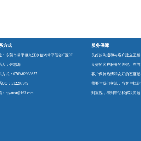
系方式
服务保障
址：东莞市常平镇九江水信鸿常平智谷C区9F
良好的沟通和与客户建立互相
系人：钟志海
良好的客户服务的关键。在与
方式：0769-82988657
客户保持热情和友好的态度是
QQ：512207849
需要与我们交流，当客户找到
：qiyatest@163.com
到重视，得到帮助和解决问题