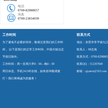
电话:
0769-82988657
传真:
0769-23834939
工作时间
联系方式
为了避免不必要的等待，敬请注意我们的工作时
地址：东莞市常平镇九江
间 。以下是我们的正常工作时间，中国大陆法定
联系人：钟志海
节假日除外。
联系方式：0769-8298865
工作时间：周一至周六早8：00—晚6：00
联系QQ：512207849
周日休息。手机24小时在线，如有咨询敬请拨
邮箱：qiyatest@163.com
打！我们将竭诚为您服务！