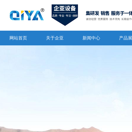
网站首页
关于企亚
新闻中心
产品