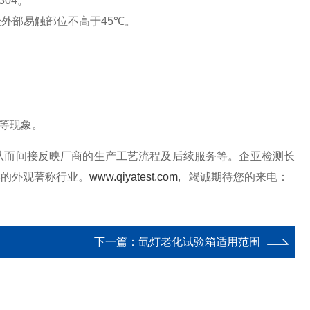
304
。
验外部易触部位不高于
45
℃
。
等现象。
从而间接反映厂商的生产工艺流程及后续服务等。企亚检测长
学的外观著称行业。
www.qiyatest.com
, 竭诚期待您的来电：
下一篇：
氙灯老化试验箱适用范围