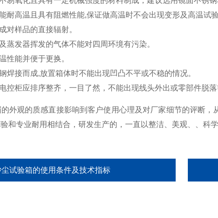
不易氧化且具有一定机械强度的材料制成，建议选用镜面不锈钢
能耐高温且具有阻燃性能
,
保证做高温时不会出现变形及高温试
成对样品的直接辐射。
及蒸发器挥发的气体不能对四周环境有污染。
温性能并便于更换。
钢焊接而成
,
放置箱体时不能出现凹凸不平或不稳的情况。
电控柜应排序整齐，一目了然，不能出现线头外出或零部件脱落
箱
的外观的质感直接影响到客户使用心理及对厂家细节的评断，
体验和专业耐用相结合，研发生产的，一直以整洁、美观、、科
砂尘试验箱的使用条件及技术指标