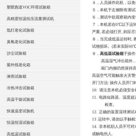
４．人员操作此机，以免
塑胶跑道VOC环境试验箱
５．本机于左侧附有测试
６．测试中欲观察箱内变
高精度恒温恒压流量测试机
７．本机若在0℃以下运转
氙灯老化试验箱
严重, 若必须打开, 则应
８．当完成低温运转时,
臭氧老化试验箱
试物损坏。(若未实际60℃
沙尘试验箱
９．
高低温试验箱
于操作
高温湿气冲出箱外…
紫外线老化箱
箱门内侧仍然保持高
高温空气可能触发火灾警报
淋雨试验箱
开门方法: 操作人员开
冷热冲击试验箱
10: 请注意本机必须安
11. 电路短路器、温度
高温干燥试验箱
检查。
快速温变试验机
12. 正确的装置湿球测
13 运转中, 请勿以手触
恒温恒湿试验箱
14. 非本机职人员不
成触电伤人.
高低温试验箱