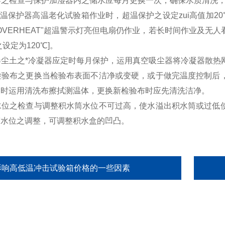
湿器之检查与保护加湿器内之储水应每月更换一次，确保水质清洗
温保护器高温老化试验箱作业时，超温保护之设定zui高值加2
OVERHEAT"超温警示灯亮但电扇仍作业，若长时间作业及
设定为120℃]。
凝器尘土之*冷凝器应定时每月保护，运用真空吸尘器将冷凝器散
球检验布之更换当检验布表面不洁净或变硬，或于做完温度控制
换时运用清洗布擦拭测温体，更换新检验布时应先清洗洁净。
球水位之检查与调整积水筒水位不可过高，使水溢出积水筒或过
筒水位之调整，可调整积水盒的凹凸。
影响高低温冲击试验箱价格的一些因素