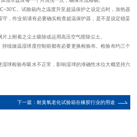
，加湿水盘应每一个月清洗一次，确保水流顺畅。
0℃~30℃。试验箱内之温度升至超温保护之设定点时，加热器
无人看守，作业前请有必要确实检查超温保护器，是不是设定稳妥
热网片上附着之尘土吸除或运用高压空气喷除尘土。
后，持续做温湿球度控制前都有必要更换检验布。检验布约三个
低使湿球检验布吸水不正常，影响湿球的准确性水位大概坚持六
下一篇：
耐臭氧老化试验箱在橡胶行业的用途