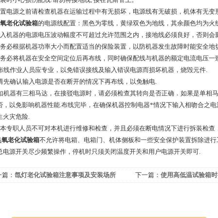
配置电源之前请检查机器在运输过程中有无损坏，电源线有无破损，机体有无变
氧老化试验箱
的电源线配置：黑色为零线，黄绿双色为地线，其余颜色均为火线
输入机器的电源电压波动幅度不可超过允许范围之内，接地线必须良好，否则会影
请务必根据机器功率大小而配置适当的保险装置，以防机器发生故障时能安全地
请务必将机器在安全空间定位后再布线，同时确保配线与机器的额定电流电压一
、布线作业人员应专业，以免错误接线及输入错误电源而损坏机器，烧毁元件.
、请先确认输入电源是否在断开的情况下再布线，以免触电.
、如机器有三相马达，在接驳电源时，请必须检查其转向是否正确．如果是单相
否，以免影响机器性能.布线完毕，在确保机器控制电器*情况下输入相吻合之
生火灾危险.
. 非本专职人员不可对本机进行维修和检查，并且必须在断电情况下进行拆装检查
臭氧老化试验箱
不允许将电箱、电箱门、机体侧板和一些安全保护装置拆除进行
总电源开关尽少频繁操作，停机时只须关闭温度开关和用户电源开关即可.
一篇：
氙灯老化试验箱注意事项及安装场所
下一篇：
使用高低温试验箱时