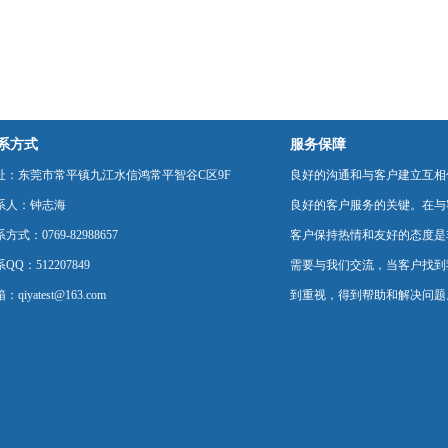
系方式
服务保障
址：东莞市常平镇九江水信鸿常平智谷C区9F
良好的沟通和与客户建立互相
系人：钟志海
良好的客户服务的关键。在与
方式：0769-82988657
客户保持热情和友好的态度是
QQ：512207849
需要与我们交流，当客户找到
：qiyatest@163.com
到重视，得到帮助和解决问题