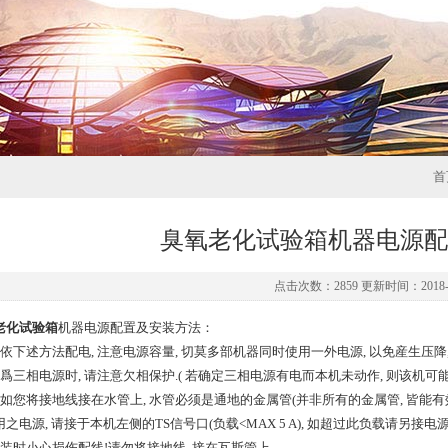
首
臭氧老化试验箱机器电源配
点击次数：2859 更新时间：2018-0
老化试验箱
机器电源配置及安装方法：
依下述方法配电, 注意电源容量, 切莫多部机器同时使用一外电源, 以免産生压降,
若爲三相电源时, 请注意欠相保护.( 若确定三相电源有电而本机未动作, 则该机可
假如您将接地线接在水管上, 水管必须是通地的金属管(并非所有的金属管, 皆能有
之电源, 请接于本机左侧的TS信号口(负载<MAX 5 A), 如超过此负载请另接
安装时小心损伤配线!请勿将接地线, 接在瓦斯管上。