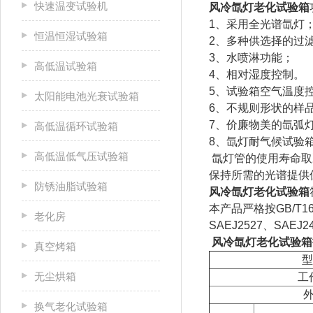
快速温变试验机
风冷氙灯老化试验箱
1、采用全光谱氙灯
恒温恒湿试验箱
2、多种供选择的过
3、水喷淋功能；
高低温试验箱
4、相对湿度控制。
5、试验箱空气温度
太阳能电池光衰试验箱
6、不规则形状的样
7、价廉物美的氙弧
高低温循环试验箱
8、氙灯耐气候试验
高低温低气压试验箱
氙灯管的使用寿命取
保持所需的光谱提供
防锈油脂试验箱
风冷氙灯老化试验箱
本产品严格按GB/T164
老化房
SAEJ2527、SAE
风冷氙灯老化试验箱
真空烤箱
型
无尘烘箱
工
换气老化试验箱