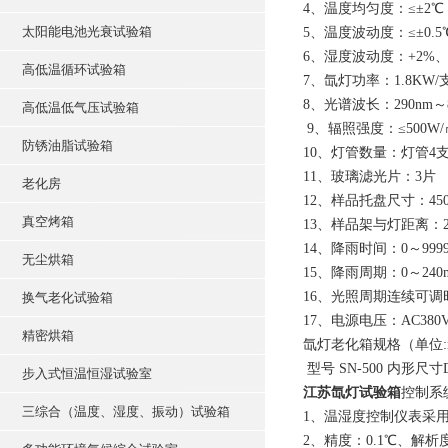
4、温度均匀度：≤±2℃
太阳能电池光衰试验箱
5、温度波动度：≤±0.5
6、湿度波动度：+2%、-
高低温循环试验箱
7、氙灯功率：1.8KW/
8、光谱波长：290nm～8
高低温低气压试验箱
9、辐照强度：≤500W
防锈油脂试验箱
10、灯管数量：灯管4
11、玻璃滤光片：3片
老化房
12、样品托盘尺寸：450
真空烤箱
13、样品架与灯距离：23
14、降雨时间：0～99
无尘烘箱
15、降雨周期：0～24
16、光照周期连续可调时间
换气老化试验箱
17、电源电压：AC380
精密烘箱
氙灯老化箱规格（单位:
型号 SN-500 内形尺寸D×
步入式恒温恒湿试验室
江苏氙灯试验箱
控制系
三综合（温度、湿度、振动）试验箱
1、温湿度控制仪表采
2、精度：0.1℃、解析度