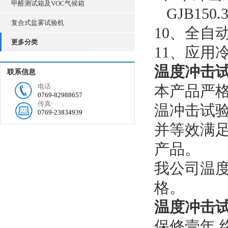
甲醛测试箱及VOC气候箱
GJB150.3
复合式盐雾试验机
10、全自
更多分类
11、应用
温度冲击
联系信息
电话:
本产品严格按G
0769-82988657
传真:
温冲击试
0769-23834939
并等效满
产品。
我公司温
格。
温度冲击
保修壹年,