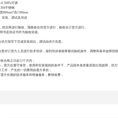
0.5MPa
可调
04
不锈钢
宽8
00mm*
高
1
3
00mm
、安装、调试及培训
收，然后再进行验收。预验收在供货方进行，验收在订货方进行。
明书及协议书作为验收依据。
供方指导下完成安装就位，调试由供方负责。
责对订货方人员进行技术培训，做到培训者能掌握试验机操作、调整和基本故障排
验收合格之日起12个月内；
内，需方在遵守保管，使用和安装规则的条件下，产品因本身质量原因出现故障，供方
常工作，产生的一切费用由需方承担；
证需方长期的技术服务和维修服务，酌情收费；