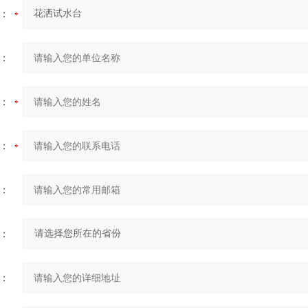
：
：
：
：
：
：
：