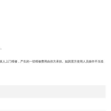
除。
派人上门维修，产生的一切维修费用由供方承担。如因需方使用人员操作不当造