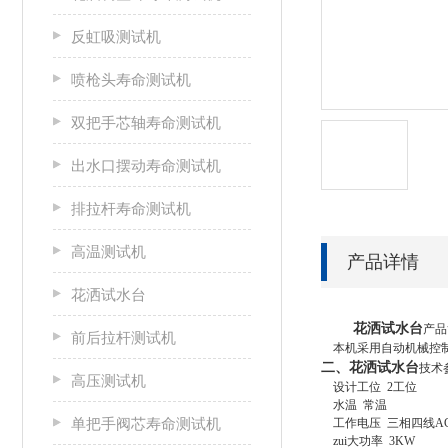
反虹吸测试机
喷枪头寿命测试机
双把手芯轴寿命测试机
出水口摆动寿命测试机
排拉杆寿命测试机
高温测试机
产品详情
花洒试水台
花洒
试
水台
产品
前后拉杆测试机
本机采用
自动机械控
二、花洒试水台
技术
高压测试机
设计工位 2
工位
水温
常温
单把手阀芯寿命测试机
工作电压 三相四线AC
zui大功率
3
KW