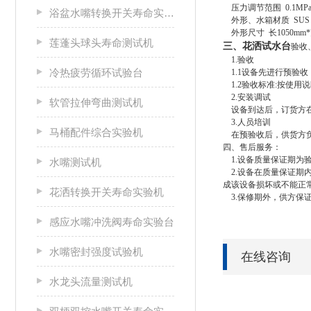
压力调节范围 0.1MPa-
浴盆水嘴转换开关寿命实验机
外形、水箱材质 SUS 3
外形尺寸 长1
0
50mm*
莲蓬头球头寿命测试机
三、花洒试水台
验收
1.验收
冷热疲劳循环试验台
1.1设备先进行预验
1.2验收标准
:
按使用说
2.安装调试
软管拉伸弯曲测试机
设备到达后，订货方在
3.人员培训
马桶配件综合实验机
在预验收后，供货方负
四、
售后服务：
1.设备质量保证期为
水嘴测试机
2.设备在质量保证期
成该设备损坏或不能正
花洒转换开关寿命实验机
3.保修期外，供方保
感应水嘴冲洗阀寿命实验台
水嘴密封强度试验机
在线咨询
水龙头流量测试机