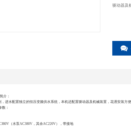
驱动器及
简介：
制
，
进
水配置独立的恒压变频供水系统，本机还配置驱动器及机械装置，花洒
安装方
参数：
380V（
水泵
AC380V
，其余
AC220V
），带接地