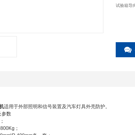
试验箱导
验机
适用于外部照明和信号装置及汽车灯具外壳防护。
及参数
0；
00Kg；