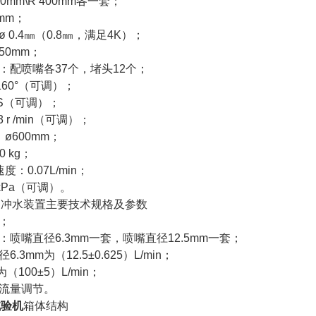
0mm\R 400mm各一套；
mm；
 0.4㎜（0.8㎜，满足4K）；
50mm；
：配喷嘴各37个，堵头12个；
160°（可调）；
/S（可调）；
 r /min（可调）；
ø600mm；
 kg；
：0.07L/min；
0kPa（可调）。
6的冲水装置主要技术规格及参数
6；
：喷嘴直径6.3mm一套，喷嘴直径12.5mm一套；
.3mm为（12.5±0.625）L/min；
（100±5）L/min；
水流量调节。
试验机
箱体结构