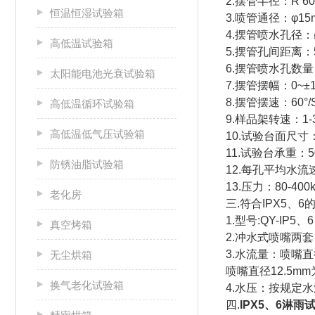
2.摆管半径：R 60
恒温恒湿试验箱
3.喷管通径：φ15
4.摆管喷水孔径：ø
高低温试验箱
5.摆管孔间距离：
6.摆管喷水孔数量
太阳能电池光衰试验箱
7.摆管摆幅：0~±
8.摆管摆速：60°
高低温循环试验箱
9.样品架转速：1-3
高低温低气压试验箱
10.试验台面尺寸：
11.试验台承重：50
防锈油脂试验箱
12.每孔平均水流速度
13.压力：80-40
老化房
三.符合IPX5、
1.型号:QY-IP5、
真空烤箱
2.冲水式喷嘴两套
3.水流量：喷嘴直径6
无尘烘箱
喷嘴直径12.5mm为
换气老化试验箱
4.水压：按规定
四.
IPX5、6淋雨